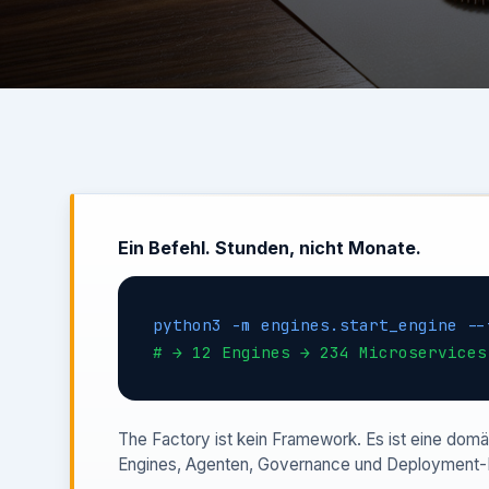
Ein Befehl. Stunden, nicht Monate.
python3 -m engines.start_engine --
# → 12 Engines → 234 Microservices
The Factory ist kein Framework. Es ist eine domä
Engines, Agenten, Governance und Deployment-In