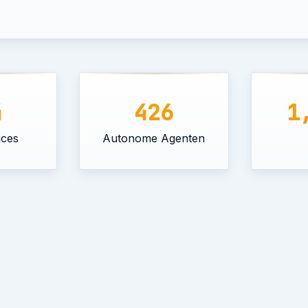
4
426
1
ices
Autonome Agenten