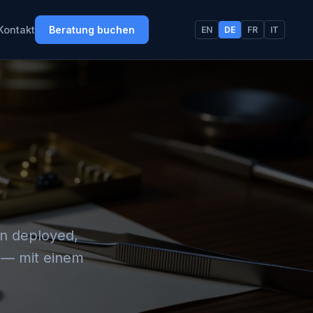
Beratung buchen
Kontakt
EN
DE
FR
IT
in deployed,
 — mit einem