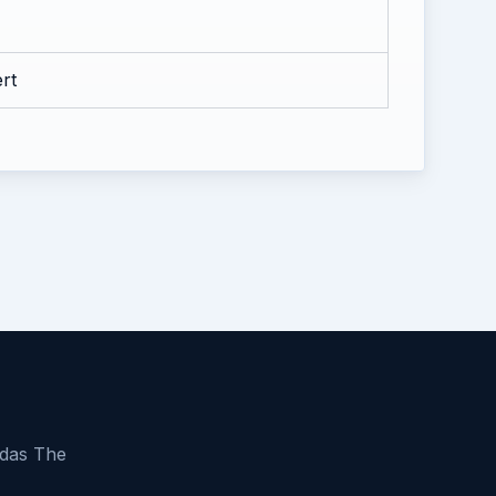
rt
 das The