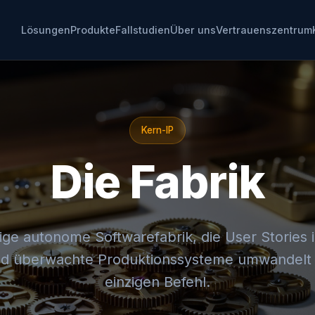
Lösungen
Produkte
Fallstudien
Über uns
Vertrauenszentrum
Kern-IP
Die Fabrik
fige autonome Softwarefabrik, die User Stories 
nd überwachte Produktionssysteme umwandelt
einzigen Befehl.