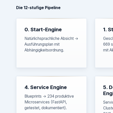
Die 12-stufige Pipeline
0. Start-Engine
1. S
Natürlichsprachliche Absicht →
Gesc
Ausführungsplan mit
669 s
Abhängigkeitsordnung.
mit A
4. Service Engine
5. 
Eng
Blueprints → 234 produktive
Microservices (FastAPI,
Servi
getestet, dokumentiert).
Clust