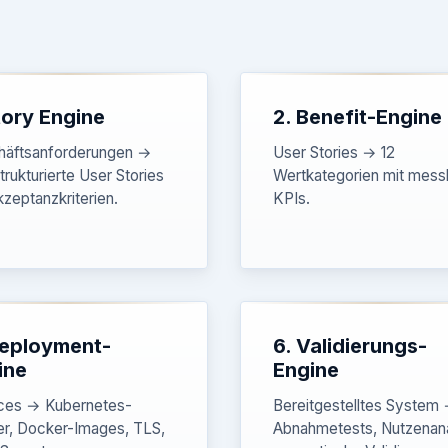
tory Engine
2. Benefit-Engine
häftsanforderungen →
User Stories → 12
trukturierte User Stories
Wertkategorien mit mess
kzeptanzkriterien.
KPIs.
Deployment-
6. Validierungs-
ine
Engine
ces → Kubernetes-
Bereitgestelltes System
er, Docker-Images, TLS,
Abnahmetests, Nutzenan