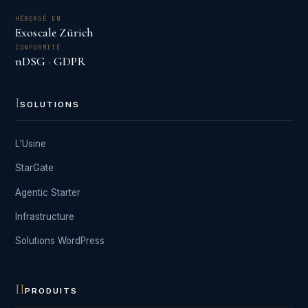
HÉBERGÉ EN
Exoscale Zürich
CONFORMITÉ
nDSG · GDPR
I
SOLUTIONS
L'Usine
StarGate
Agentic Starter
Infrastructure
Solutions WordPress
II
PRODUITS