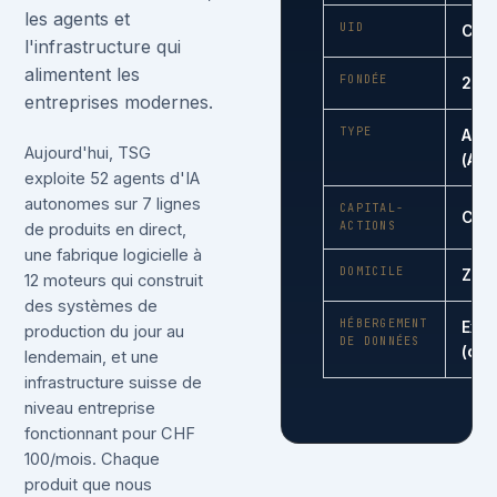
les agents et
UID
CHE
l'infrastructure qui
alimentent les
FONDÉE
28 j
entreprises modernes.
TYPE
Akti
Aujourd'hui, TSG
(AG)
exploite 52 agents d'IA
autonomes sur 7 lignes
CAPITAL-
CHF
ACTIONS
de produits en direct,
une fabrique logicielle à
DOMICILE
Zumi
12 moteurs qui construit
des systèmes de
HÉBERGEMENT
Exos
production du jour au
DE DONNÉES
(ch-
lendemain, et une
infrastructure suisse de
niveau entreprise
fonctionnant pour CHF
100/mois. Chaque
produit que nous