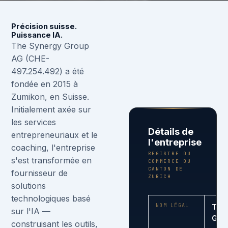
Précision suisse.
Puissance IA.
The Synergy Group
AG (CHE-
497.254.492) a été
fondée en 2015 à
Zumikon, en Suisse.
Initialement axée sur
les services
Détails de
entrepreneuriaux et le
l'entreprise
coaching, l'entreprise
REGISTRE DU
s'est transformée en
COMMERCE DU
CANTON DE
fournisseur de
ZURICH
solutions
technologiques basé
NOM LÉGAL
The
sur l'IA —
Gro
construisant les outils,