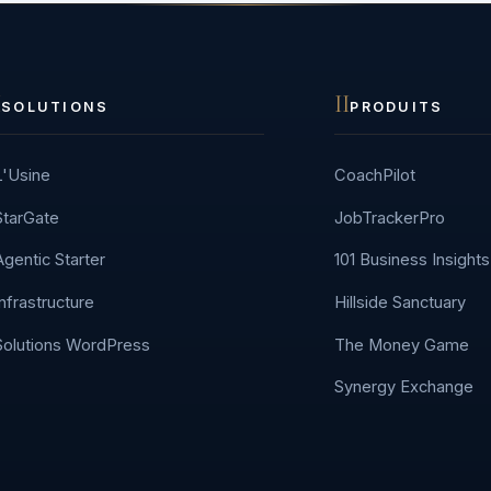
I
II
SOLUTIONS
PRODUITS
L'Usine
CoachPilot
StarGate
JobTrackerPro
Agentic Starter
101 Business Insights
Infrastructure
Hillside Sanctuary
Solutions WordPress
The Money Game
Synergy Exchange