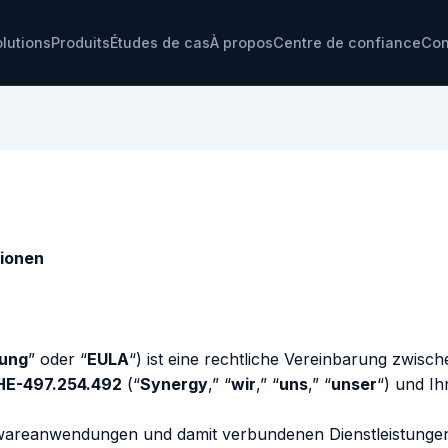
lutions
Produits
Études de cas
À propos
Centre de confiance
Con
ionen
rung
” oder “
EULA
“) ist eine rechtliche Vereinbarung zwisc
HE-497.254.492
(“
Synergy
,” “
wir
,” “
uns
,” “
unser
“) und Ih
areanwendungen und damit verbundenen Dienstleistungen, 