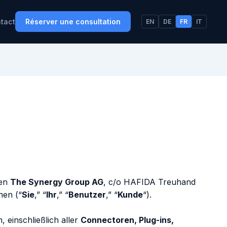
Réserver une consultation
tact
EN
DE
FR
IT
hen
The Synergy Group AG
, c/o HAFIDA Treuhand
nen (“
Sie
,” “
Ihr
,” “
Benutzer
,” “
Kunde
“).
einschließlich aller
Connectoren, Plug-ins,