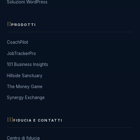
Soluzioni WordPress
II
PRODOTTI
CoachPilot
JobTrackerPro
101 Business Insights
Hillside Sanctuary
The Money Game
Synergy Exchange
III
FIDUCIA E CONTATTI
Centro di fiducia