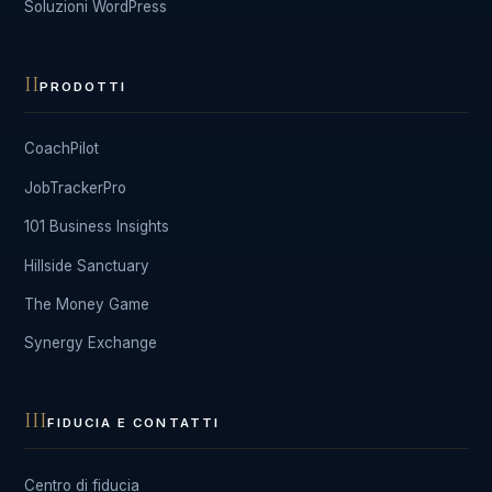
Soluzioni WordPress
II
PRODOTTI
CoachPilot
JobTrackerPro
101 Business Insights
Hillside Sanctuary
The Money Game
Synergy Exchange
III
FIDUCIA E CONTATTI
Centro di fiducia