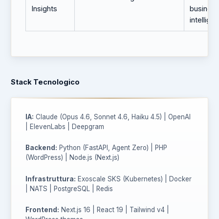
Insights
busines
intellige
Stack Tecnologico
IA:
Claude (Opus 4.6, Sonnet 4.6, Haiku 4.5) | OpenAI
| ElevenLabs | Deepgram
Backend:
Python (FastAPI, Agent Zero) | PHP
(WordPress) | Node.js (Next.js)
Infrastruttura:
Exoscale SKS (Kubernetes) | Docker
| NATS | PostgreSQL | Redis
Frontend:
Next.js 16 | React 19 | Tailwind v4 |