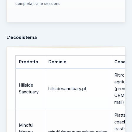
completa tra le sessioni.
L'ecosistema
Prodotto
Dominio
Cosa fa
Ritiro b
agrituri
Hillside
hillsidesanctuary.pt
(prenota
Sanctuary
CRM, hu
mail)
Piattafo
coachin
Mindful
trasform