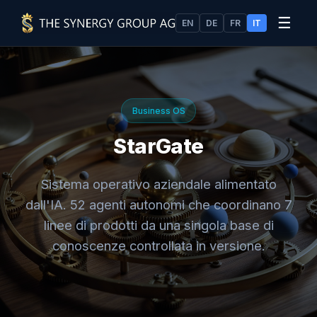
☰
EN
DE
FR
IT
Business OS
StarGate
Sistema operativo aziendale alimentato
dall'IA. 52 agenti autonomi che coordinano 7
linee di prodotti da una singola base di
conoscenze controllata in versione.