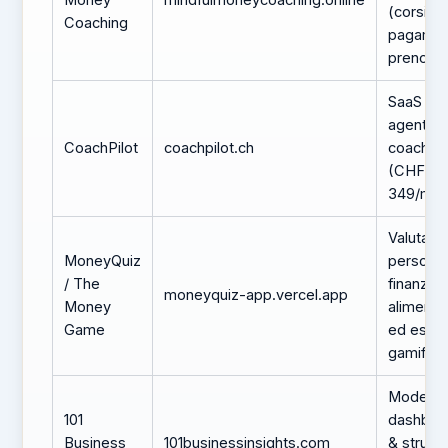
Money
mindfulmoneycoaching.online
(corsi,
Coaching
pagamen
prenotaz
SaaS mul
agente p
CoachPilot
coachpilot.ch
coach sv
(CHF 99
349/mes
Valutazi
MoneyQuiz
personal
/ The
finanziar
moneyquiz-app.vercel.app
Money
alimenta
Game
ed espe
gamifica
Modelli d
101
dashboa
Business
101businessinsights.com
& strume