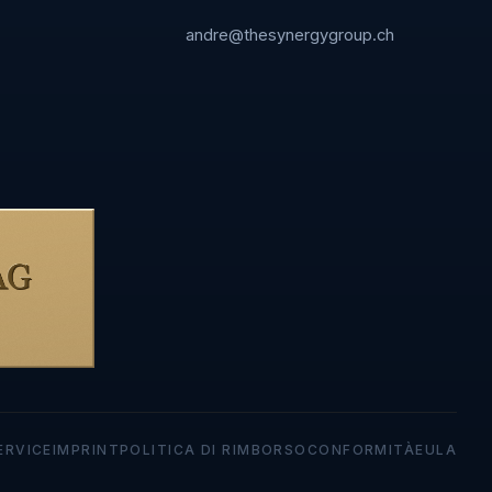
andre@thesynergygroup.ch
ERVICE
IMPRINT
POLITICA DI RIMBORSO
CONFORMITÀ
EULA