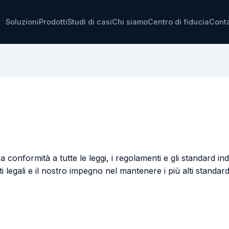
Soluzioni
Prodotti
Studi di casi
Chi siamo
Centro di fiducia
Conta
nformità a tutte le leggi, i regolamenti e gli standard ind
i legali e il nostro impegno nel mantenere i più alti standard