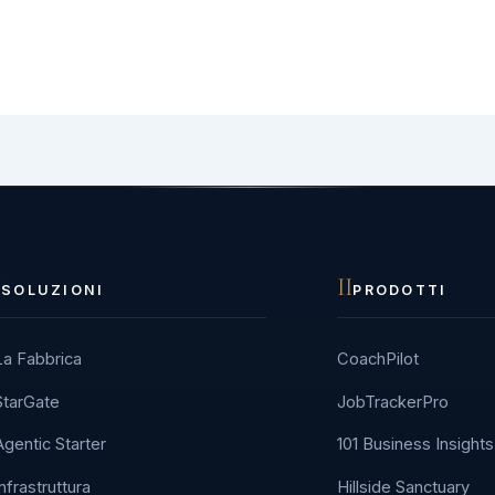
I
II
SOLUZIONI
PRODOTTI
La Fabbrica
CoachPilot
StarGate
JobTrackerPro
Agentic Starter
101 Business Insights
Infrastruttura
Hillside Sanctuary